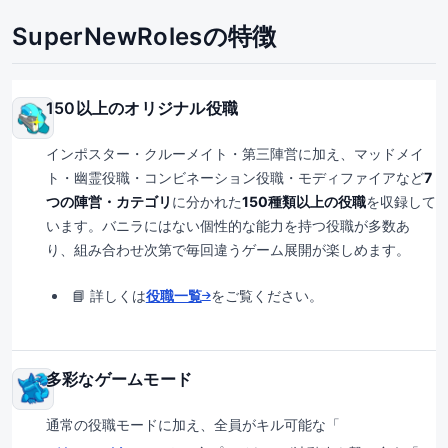
SuperNewRolesの特徴
150以上のオリジナル役職
インポスター・クルーメイト・第三陣営に加え、マッドメイ
ト・幽霊役職・コンビネーション役職・モディファイアなど
7
つの陣営・カテゴリ
に分かれた
150種類以上の役職
を収録して
います。バニラにはない個性的な能力を持つ役職が多数あ
り、組み合わせ次第で毎回違うゲーム展開が楽しめます。
📘 詳しくは
役職一覧
をご覧ください。
多彩なゲームモード
通常の役職モードに加え、全員がキル可能な「